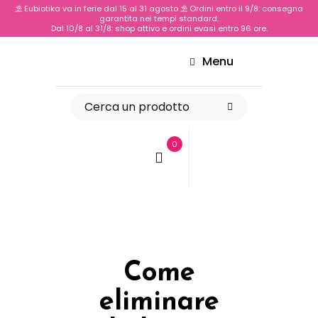
⛱️ Eubiotika va in ferie dal 15 al 31 agosto ⛱️ Ordini entro il 9/8: consegna
garantita nei tempi standard.
Dal 10/8 al 31/8: shop attivo e ordini evasi entro 96 ore.
Menu
0
Come
eliminare