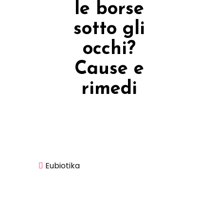
le borse
sotto gli
occhi?
Cause e
rimedi
Home
Approfondimenti
Come
Eubiotika
eliminare le borse
sotto gli occhi?
Cause e rimedi