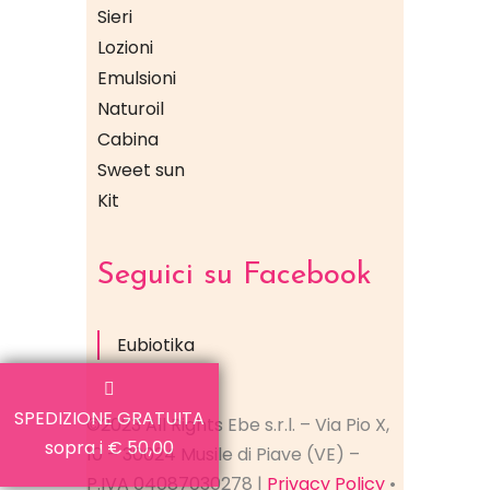
Sieri
Lozioni
Emulsioni
Naturoil
Cabina
Sweet sun
Kit
Seguici su Facebook
Eubiotika
SPEDIZIONE GRATUITA
©2023 All Rights Ebe s.r.l. – Via Pio X,
sopra i € 50,00
10 – 30024 Musile di Piave (VE) –
P.IVA 04087030278 |
Privacy Policy
•