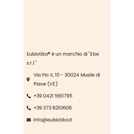
Eubiotika® è un marchio di "Ebe
s.r.l."
Via Pio X, 10 - 30024 Musile di
Piave (VE)
+39 0421 560795
+39 373 8210606
info@eubiotika.it