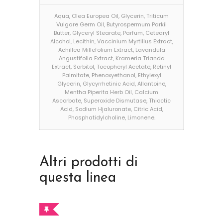
Aqua, Olea Europea Oil, Glycerin, Triticum
Vulgare Germ Oil, Butyrospermum Parkii
Butter, Glyceryl Stearate, Parfum, Cetearyl
Alcohol, Lecithin, Vaccinium Myrtillus Extract,
Achillea Millefolium Extract, Lavandula
Angustifolia Extract, Krameria Trianda
Extract, Sorbitol, Tocopheryl Acetate, Retinyl
Palmitate, Phenoxyethanol, Ethylexyl
Glycerin, Glycyrrhetinic Acid, Allantoine,
Mentha Piperita Herb Oil, Calcium
Ascorbate, Superoxide Dismutase, Thioctic
Acid, Sodium Hjaluronate, Citric Acid,
Phosphatidylcholine, Limonene.
Altri prodotti di
questa linea