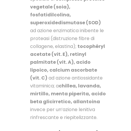
vegetale (soia),
fosfatidilcolina,
superoxidedismutase (SOD)
ad azione enzimatica inibente le
proteasi (distruzione fibre di
collagene, elastina);
tocophéryl
acetate (vit. E), retinyl
palmitate (vit. A), acido
lipoico, calcium ascorbate
(vit. C)
ad azione antiossidante
vitaminica; a
chillea, lavanda,
mirtillo, menta piperita, acido
beta glicirretico, allantoina
invece per un’azione lenitiva
rinfrescante e riepitelizzante.