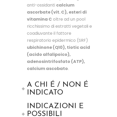
anti-ossidanti
calcium
ascorbate (vit. C), esteri di
vitamina C
oltre ad un pool
ricchissimo di estratti vegetali e
coadiuvante il fattore
respiratorio epidermico (SRF)
ubichinone (Q10), tiotic acid
(acido alfalipoico),
adenosintrifosfato (ATP),
calcium ascobato
.
A CHI É / NON É
INDICATO
INDICAZIONI E
POSSIBILI