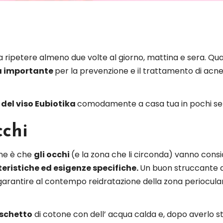
a ripetere almeno due volte al giorno, mattina e sera.
Qua
 importante
per la prevenzione e il trattamento di acne,
 del viso Eubiotika
comodamente a casa tua in pochi sem
cchi
one è che
gli occhi
(e la zona che li circonda) vanno cons
eristiche ed esigenze specifiche.
Un buon struccante
garantire al contempo reidratazione della zona periocular
schetto
di cotone con dell’ acqua calda e, dopo averlo st