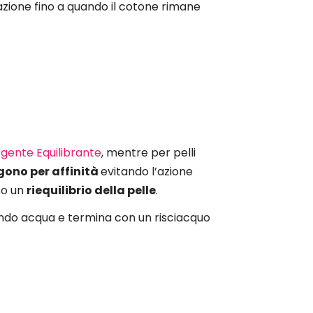
azione fino a quando il cotone rimane
gente Equilibrante
, mentre per pelli
gono per affinità
evitando l’azione
so un
riequilibrio della pelle
.
endo acqua e termina con un risciacquo