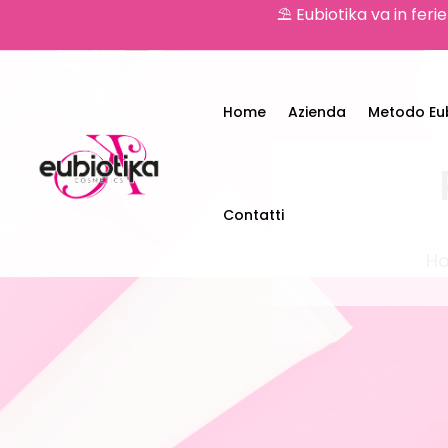
⛱️ Eubiotika va in feri
Home
Azienda
Metodo Eub
Contatti
H