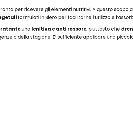
pronta per ricevere gli elementi nutritivi. A questo scopo
vegetali
formulati in Siero per facilitarne l’utilizzo e l’assor
dratante
una
lenitiva e anti rossore
, piuttosto che
dren
enze o della stagione. E’ sufficiente applicare una piccola