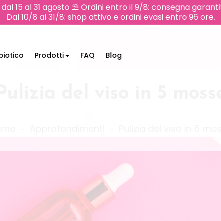
e dal 15 al 31 agosto ⛱️ Ordini entro il 9/8: consegna garan
Dal 10/8 al 31/8: shop attivo e ordini evasi entro 96 ore.
iotico
Prodotti
FAQ
Blog
Pulizia del viso in 5 moss
ome
Approfondimenti
Pulizia del viso in 5 mo