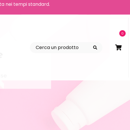
tita nei tempi standard.
0
e
sse