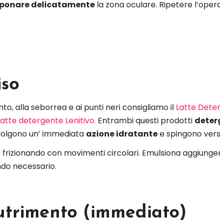
ponare delicatamente
la zona oculare.
Ripetere l’oper
iso
nto, alla seborrea e ai punti neri consigliamo il
Latte Deter
Latte detergente Lenitivo.
Entrambi questi prodotti
deter
 svolgono un’ immediata
azione idratante
e spingono ver
so frizionando con movimenti circolari. Emulsiona aggiung
do necessario.
nutrimento (immediato)