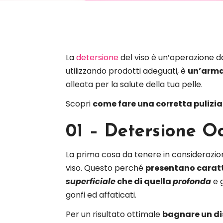
La
detersione
del viso è un’operazione d
utilizzando prodotti adeguati, è
un’arma
alleata per la salute della tua pelle.
Scopri
come fare una corretta pulizia
01 – Detersione O
La prima cosa da tenere in considerazi
viso.
Questo perché
presentano caratt
superficiale
che di quella
profonda
e 
gonfi ed affaticati.
Per un risultato ottimale
bagnare un di