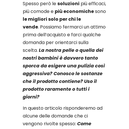
per una corretta
Spesso però le
soluzioni
più efficaci,
detersione
più comode e
più economiche
sono
le migliori solo per chi le
vende
. Possiamo fermarci un attimo
prima dell’acquisto e farci qualche
domanda per orientarci sulla
scelta.
La nostra pelle o quella dei
nostri bambini è davvero tanto
sporca da esigere una pulizia così
aggressiva?
Conosco le sostanze
che il prodotto contiene?
Uso il
prodotto raramente o tutti i
giorni?
In questo articolo risponderemo ad
alcune delle domande che ci
vengono rivolte spesso:
Come