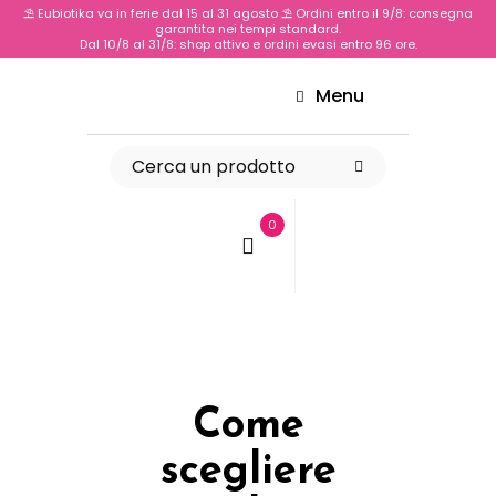
⛱️ Eubiotika va in ferie dal 15 al 31 agosto ⛱️ Ordini entro il 9/8: consegna
garantita nei tempi standard.
Dal 10/8 al 31/8: shop attivo e ordini evasi entro 96 ore.
Menu
0
Come
scegliere